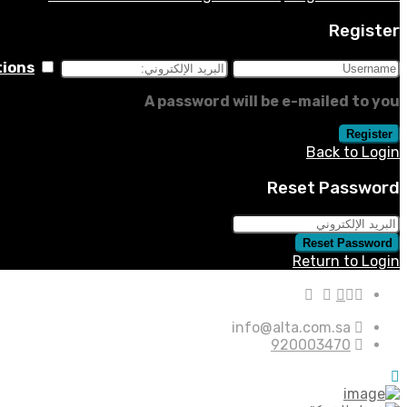
Register
tions
A password will be e-mailed to you
Register
Back to Login
Reset Password
Reset Password
Return to Login
info@alta.com.sa
920003470