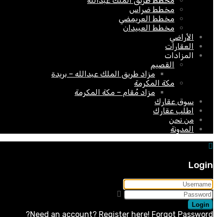
مخطط طريق الملك عبدالله
مخطط ضراس
مخطط العريمضي
مخطط العبيدان
الأراضي
العقارات
المزادات
القصيم
مزاد طريق الملك عبدالله – بريدة
مكة المكرمة
مزاد مُقام – مكة المكرمة
سوق عقارك
اطلب عقارك
من نحن
المدونة
Login
Login
Need an account? Register here!
Forgot Password?