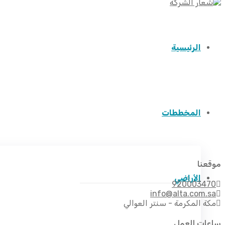
الرئيسية
المخططات
موقعنا
الأراضي
مخطط درة سلطانة النموذجي
920003470
info@alta.com.sa
مكة المكرمة - سنتر العوالي
ساعات العمل