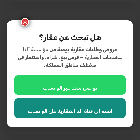
×
البحث المتقدم
هل تبحث عن عقار؟
عروض وطلبات عقارية يومية من
مؤسسة ألتا
للخدمات العقارية
— فرص بيع، شراء، واستثمار في
فئة العقار
مختلف مناطق المملكة.
نوع الملكية
تواصل معنا عبر الواتساب
0 SAR to 1,500,000 SAR
نطاق السعر
خيارات بحث إضافية
انضم إلى قناة ألتا العقارية على الواتساب
بحث