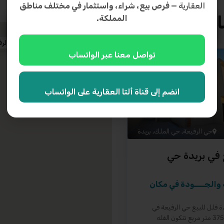
العقارية
— فرص بيع، شراء، واستثمار في مختلف مناطق
المملكة.
الافتراضي
الرف
تواصل معنا عبر الواتساب
تم البيع
بيع
انضم إلى قناة ألتا العقارية على الواتساب
حي الرفيعة
,
حي الملك
,
بريدة
 في بريدة حي
ة والجــــودة في مكان
دة فلل للبيع حي الرفيعة في
بريدة بمساحة 375 متر مربع تتكون الفله