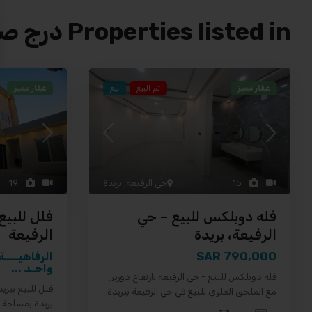
Properties listed in درج صالة
عقار مميز
تم البيع
بيع
عقار مميز
19
15
حي الرفيعة
,
بريدة
فلل للبيع
فله دوبلكس للبيع – حي
الرفيعة
الرفيعة، بريدة
790,000 SAR
الرفاهيــــ
واحـد ...
فله دوبلكس للبيع - حي الرفيعة بارتفاع دورين
فلل للبيع ببري
مع الملحق العلوي للبيع في حي الرفيعة ببريدة