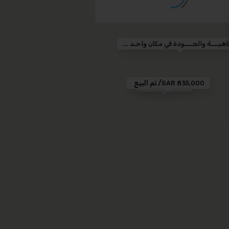
اهيــــة والجــــودة في مكان واحـد ...
/ تم البيع
835,000 SAR
790,000 SAR