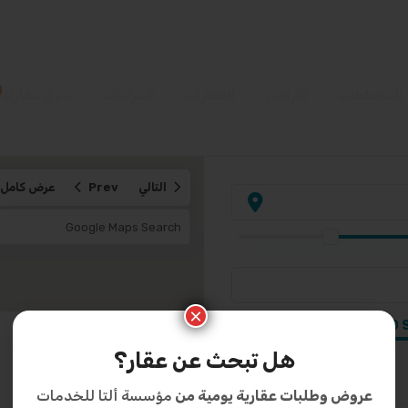
المخططات
الأراضي
العقارات
المزادات
سوق عقارك
التالي
Prev
عرض كامل
×
ل
0 SAR to 1,500,000 
هل تبحث عن عقار؟
عروض وطلبات عقارية يومية من
مؤسسة ألتا للخدمات