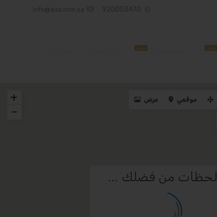
920003470
info@alta.com.sa
جديد
جديد
اطلب عقارك
من نحن
المدونة
موقعي
عرض
حظات من فضلك ...