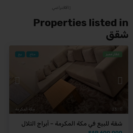
الافتراضي
Properties listed in
شقق
عقار مميز
متاح
بيع
23
مكة المكرمة
شقة للبيع في مكة المكرمة – أبراج التلال
600,000 SAR