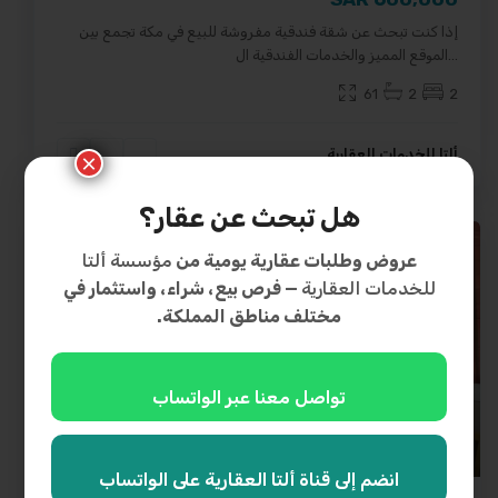
إذا كنت تبحث عن شقة فندقية مفروشة للبيع في مكة تجمع بين
...
الموقع المميز والخدمات الفندقية ال
61
2
2
ألتا للخدمات العقارية
×
هل تبحث عن عقار؟
عقار مميز
متاح
بيع
عروض وطلبات عقارية يومية من
مؤسسة ألتا
للخدمات العقارية
— فرص بيع، شراء، واستثمار في
مختلف مناطق المملكة.
تواصل معنا عبر الواتساب
30
حي العزيزية
,
مكة المكرمة
انضم إلى قناة ألتا العقارية على الواتساب