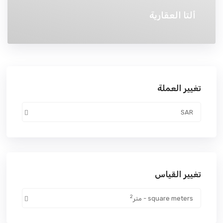
ألتا العقارية
تغيير العملة
SAR
تغيير القياس
2
square meters - متر