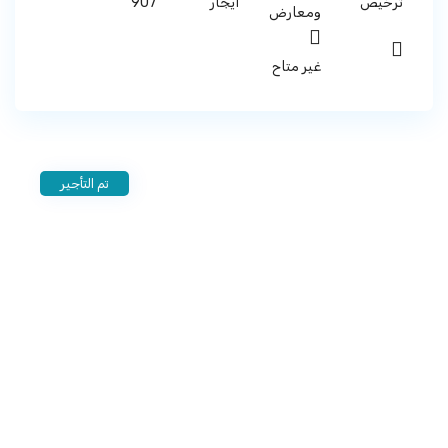
907
ترخيص
ايجار
ومعارض
غير متاح
تم التأجير