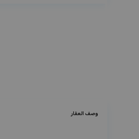
وصف العقار
فرصة استثمارية – فندق رحاب 
المدينة