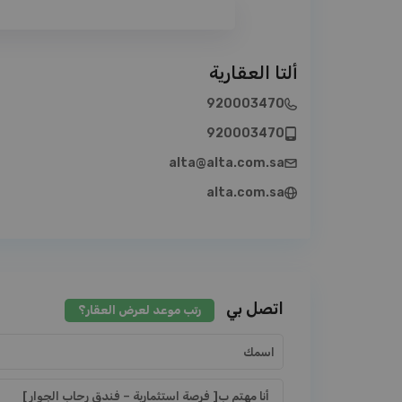
ألتا العقارية
920003470
920003470
alta@alta.com.sa
alta.com.sa
اتصل بي
رتب موعد لعرض العقار؟