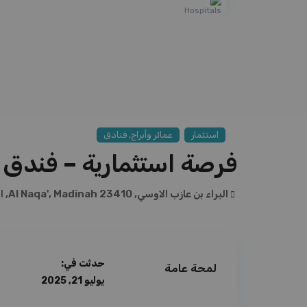
,
استثمار
عمائر وأبراج
فنادق
فرصة استثمارية – فندق 
البراء بن عازب الاوسي, Al Naqa', Madinah 23410,
ا
حدثت في:
لمحة عامة
يوليو 21, 2025